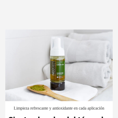
Kernel Oil, Citric Acid, Cocamido- propyl Betaine,
Sodium Chloride, Water (Aqua), Sodium
Hyaluronate, Acetyl Glucosamine, Caprylyl
Glycol, Ethylhexylglycerin, Phenoxyethanol ,1,2-
Hexanediol,Tropolone ,Gardenia Florida Fruit
Extract ,Carthamus Tinctorius (Safflower)
Flower Extract ,Disodium EDTA ,Fragrance
(Parfum)
Limpieza refrescante y antioxidante en cada aplicación