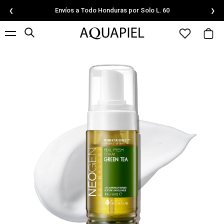
Envíos a Todo Honduras por Solo L. 60
❮
❯