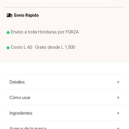
Envío Rápido
Envíos a toda Honduras por FORZA
Costo L 60 · Gratis desde L 1,500
Detalles
Qué es:
Cómo usar
Espuma limpiadora facial rica en antioxidantes,
Ingredientes
ideal para eliminar impurezas y equilibrar la piel.
Agitar bien antes de usar.
Su fórmula contiene extracto de té verde,
Acerca de la marca