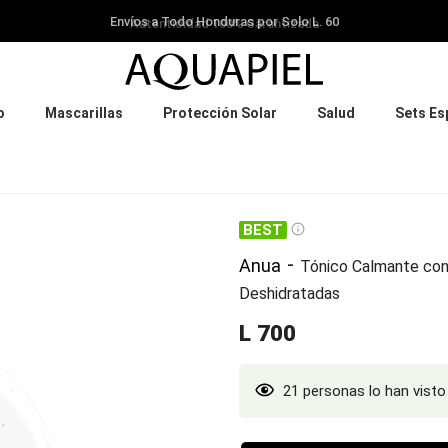
Envíos a Todo Honduras por Solo L. 60
❮
o
Mascarillas
Protección Solar
Salud
Sets Es
-
Anua
Tónico Calmante con 7
Deshidratadas
L
700
21 personas lo han visto