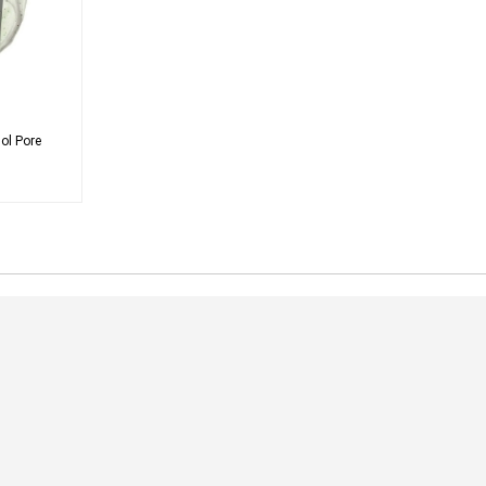
adecuados para todo tip
Repara y fortalece:
La marca se esfuerza po
manzanilla para apoya
que sean efectivas y re
cutánea.
experiencia de belleza 
nol Pore
Rico en antioxidant
manzana protegen con
Apto para piel sensi
ingredientes naturales
Ideal para piel:
Sensible
Grasa