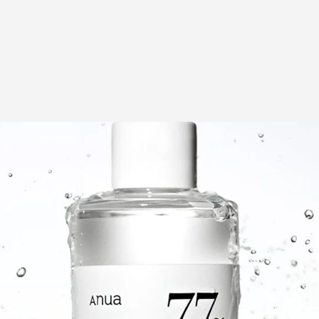
piel sensible.
Extracto de uva:
Ric
radicales libres.
Extracto de manzan
antioxidantes, promov
Tamaño:
250 ml