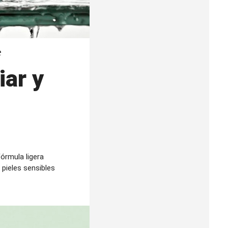
e
iar y
órmula ligera
 pieles sensibles