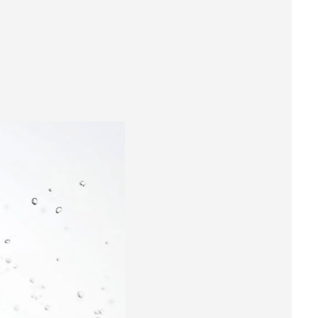
o en antioxidantes, protege la piel contra los
a:
Proporciona beneficios hidratantes y
iendo una piel radiante.