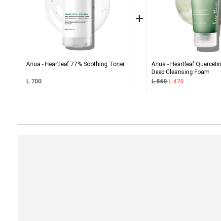
+
Anua - Heartleaf 77% Soothing Toner
Anua - Heartleaf Querceti
Deep Cleansing Foam
L 700
L 560
L 470