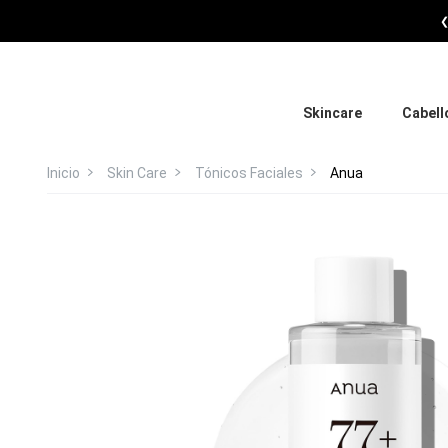
Skincare
Cabell
Inicio
Skin Care
Tónicos Faciales
Anua