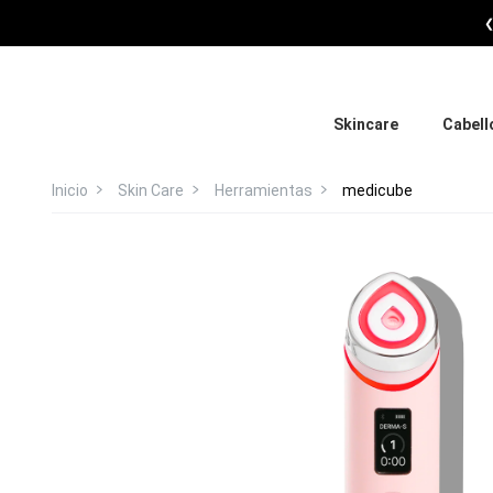
Skincare
Cabell
Inicio
Skin Care
Herramientas
medicube