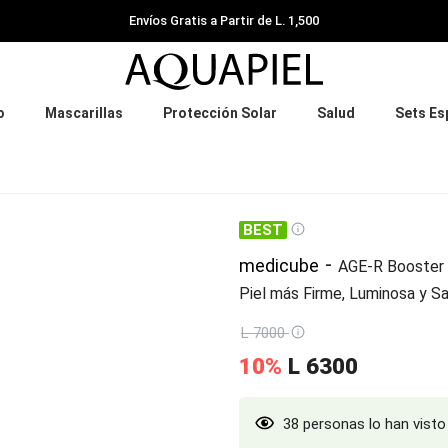
Ofertas Exclusivas y Descuentos Cada Mes
❮
o
Mascarillas
Protección Solar
Salud
Sets Es
-
medicube
AGE-R Booster 
Piel más Firme, Luminosa y S
L 7000
10%
L
6300
38 personas lo han visto