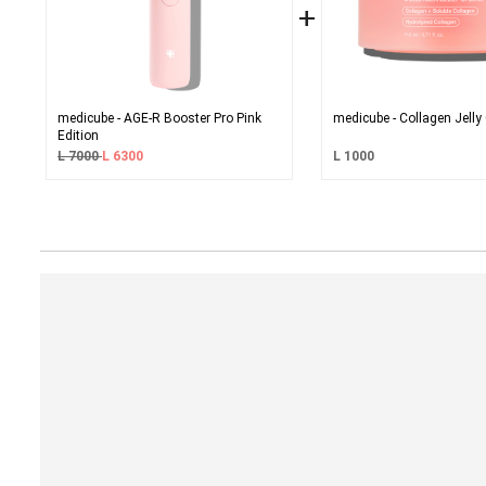
+
medicube - AGE-R Booster Pro Pink
medicube - Collagen Jell
Edition
L 7000
L 6300
L 1000