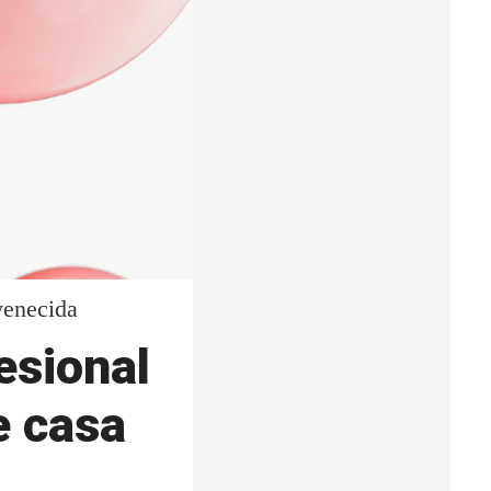
venecida
fesional
e casa